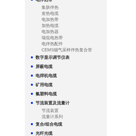
集肤伴热
发热电缆
电加热带
加热电缆
电加热器
瑞侃电热带
电伴热配件
CEMS烟气采样伴热复合管
数字显示调节仪表
屏蔽电缆
电焊机电缆
矿用电缆
氟塑料电缆
节流装置及流量计
节流装置
流量计系列
复合/组合电缆
光纤光缆