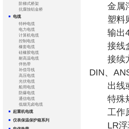
阶梯式桥架
金属浮球
抗腐蚀铝金桥
电缆
塑料则有ψ
特种电缆
电力电缆
输出4 ~
计算机电缆
控制电缆
接线盒：
橡套电缆
硅橡胶电缆
接续方式
耐高温电缆
伴热带
补偿导线
DIN、A
高压电缆
光伏电缆
出线或接
船用电缆
防爆电缆
特殊规
通信电缆
低烟无卤电缆
工作
起重机电缆
仪表保温保护箱系列
LR浮球
电伴热带