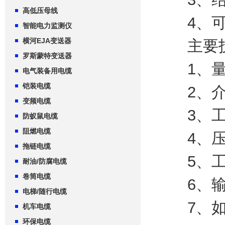
高低压母线
4、可
智能电力监测仪
横河EJA变送器
主要技
罗斯蒙特变送器
1、量程
电气装备用电缆
铠装电缆
2、介质密
变频电缆
3、工作温
防蚁鼠电缆
阻燃电缆
4、压力
拖链电缆
5、工作电
耐油/防腐电缆
卷筒电缆
6、输出
电梯/随行电缆
7、如有
机车电缆
环保电缆