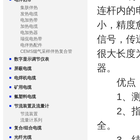
集肤伴热
连杆内的
发热电缆
电加热带
小，精度
加热电缆
电加热器
信号，传
瑞侃电热带
电伴热配件
很大长度为
CEMS烟气采样伴热复合管
数字显示调节仪表
器。
屏蔽电缆
电焊机电缆
优点
矿用电缆
1、测量
氟塑料电缆
节流装置及流量计
2、指示
节流装置
流量计系列
全。
复合/组合电缆
3、结构
光纤光缆