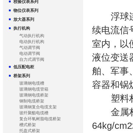
校验仪表系列
物位仪表系列
浮球连续
放大器系列
续电流信
执行机构
气动执行机构
室内，以
电动执行机构
气动调节阀
电动调节阀
液位变送
自力式调节阀
低压配电柜
舶、军事
桥架系列
容器和锅
玻璃钢电缆槽
玻璃钢电缆管箱
玻璃钢电缆桥架
塑料材质
钢制电缆桥架
玻璃钢复合电缆支架
金属材质有
玻纤聚酯电缆槽
复合环氧树脂电缆桥架
64kg/c
槽式桥架
托盘式桥架